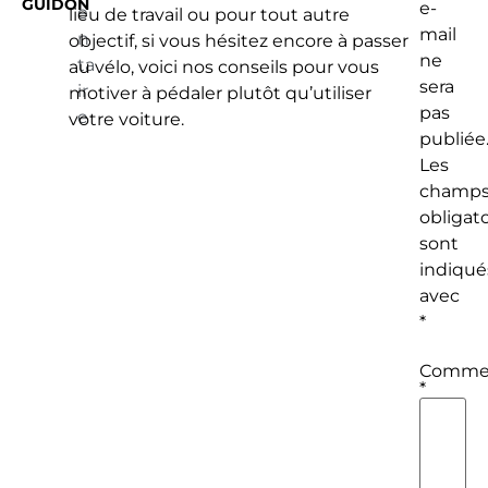
GUIDON
e-
e
lieu de travail ou pour tout autre
mail
n
objectif, si vous hésitez encore à passer
ne
ta
au vélo, voici nos conseils pour vous
sera
ir
motiver à pédaler plutôt qu’utiliser
pas
e
votre voiture.
publiée
Les
champ
obligato
sont
indiqué
avec
*
Commen
*