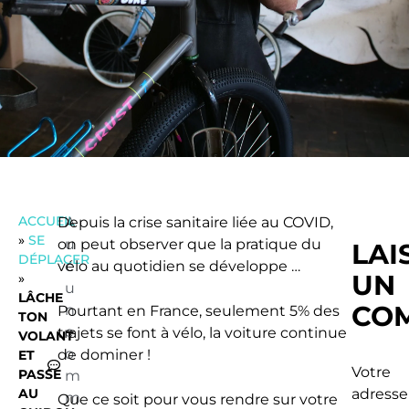
ACCUEIL
Depuis la crise sanitaire liée au COVID,
A
»
SE
on peut observer que la pratique du
u
LAI
DÉPLACER
vélo au quotidien se développe …
c
UN
»
u
LÂCHE
CO
n
Pourtant en France, seulement 5% des
TON
c
trajets se font à vélo, la voiture continue
VOLANT
o
de dominer !
ET
Votre
PASSE
m
AU
adresse
m
Que ce soit pour vous rendre sur votre