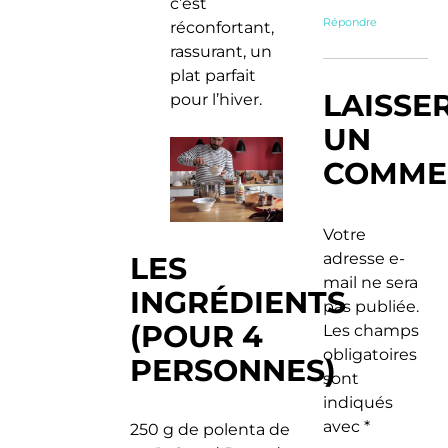
c’est
Répondre
réconfortant,
rassurant, un
plat parfait
LAISSE
pour l’hiver.
UN
COMME
Votre
adresse e-
LES
mail ne sera
INGRÉDIENTS
pas publiée.
(POUR 4
Les champs
obligatoires
PERSONNES)
sont
indiqués
avec
*
250 g de polenta de