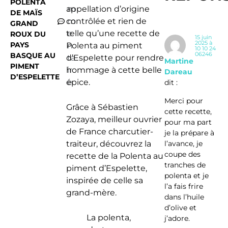
POLENTA
appellation d’origine
m
DE MAÏS
contrôlée et rien de
m
GRAND
telle qu’une recette de
e
ROUX DU
15 juin
2025 à
PAYS
Polenta au piment
n
10 10 24
06246
BASQUE AU
d’Espelette pour rendre
ta
Martine
PIMENT
hommage à cette belle
ir
Dareau
D’ESPELETTE
épice.
e
dit :
Merci pour
Grâce à Sébastien
cette recette,
Zozaya, meilleur ouvrier
pour ma part
de France charcutier-
je la prépare à
l’avance, je
traiteur, découvrez la
coupe des
recette de la Polenta au
tranches de
piment d’Espelette,
polenta et je
inspirée de celle sa
l’a fais frire
grand-mère.
dans l’huile
d’olive et
La polenta,
j’adore.