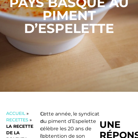
PAYS BASQUE AU
PIMENT
D’ESPELETTE
ACCUEIL
»
Cette année, le syndicat
U
RECETTES
»
du piment d’Espelette
n
UNE
LA RECETTE
célèbre les 20 ans de
c
RÉPON
DE LA
l’obtention de son
o