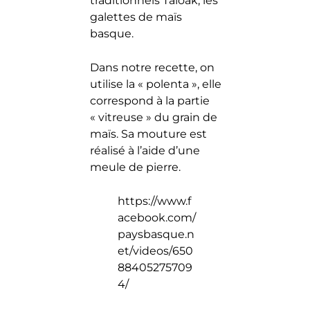
traditionnels Taloak, les
galettes de maïs
basque.
Dans notre recette, on
utilise la « polenta », elle
correspond à la partie
« vitreuse » du grain de
maïs. Sa mouture est
réalisé à l’aide d’une
meule de pierre.
https://www.f
acebook.com/
paysbasque.n
et/videos/650
88405275709
4/