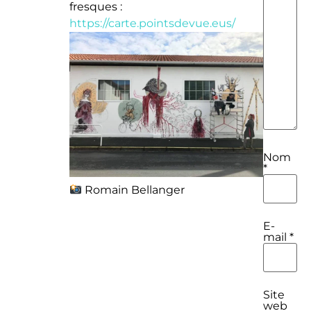
fresques :
https://carte.pointsdevue.eus/
Nom
*
Romain Bellanger
E-
mail
*
Site
web