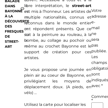
BALADE
libre interprétation, le
o
street-art
DANS
Votre
BAYONNE
est mis à l’honneur. Les artistes de
m
À LA
adresse
multiple nationalités, connus et
m
DÉCOUVERTE
e-
reconnus dans le monde entier
e
DES
mail
ont répondent présents. Que ce
n
FRESQUES
ne
soit à la peinture au rouleau, à la
ta
DE
sera
bombe, au collage au pochoir ou
ir
STREET-
pas
même au crochet Bayonne est le
e
ART
publiée.
support de création pour ces
Les
artistes.
champs
obligato
Je vous propose une journée en
sont
plein air au coeur de Bayonne, en
indiqué
privilégiant les moyens de
avec
*
déplacement doux. (A pieds, en
vélo) …
Commen
*
Utilisez la carte pour localiser les