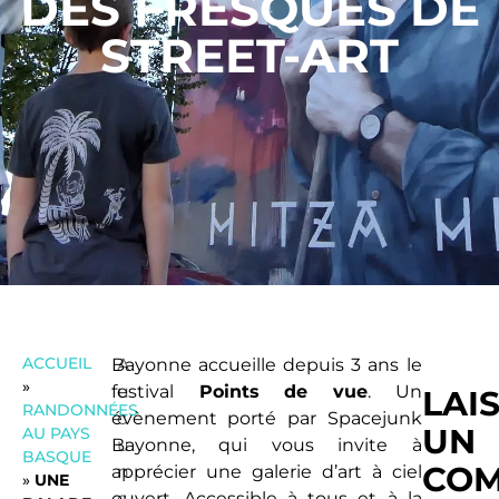
DES FRESQUES DE
STREET-ART
ACCUEIL
Bayonne accueille depuis 3 ans
A
le
»
festival
u
Points de vue
. Un
LAI
RANDONNÉES
évènement porté par Spacejunk
c
UN
AU PAYS
Bayonne, qui vous invite à
u
BASQUE
COM
apprécier une galerie d’art à ciel
n
»
UNE
ouvert. Accessible à tous et à la
c