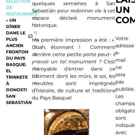
SÉLECTION
quelques semaines à San
c
UN
DE
Sebastián pour redonner vie à cet
u
RESTAURANTS
CO
espace déclaré monument
n
»
UN
historique.
c
DÎNER
o
DANS LE
Votre
PLUS
m
Ma première impression a été : «
ANCIEN
adresse
m
Ouah, étonnant !
Comment
FRONTON
e-
e
derrière cette petite porte peut- il
DU PAYS
mail
n
y avoir un tel monument ?
C’est
BASQUE:
ne
ta
incroyable d’entrer dans ce
EL
sera
ir
bâtiment dont les mûrs, le sol, les
TRINKETE
pas
e
meubles sont imprégnés
À
publiée.
DONOSTI
d’histoire, de culture et traditions
SAN
Les
du Pays Basque!
SEBASTIÁN
champ
obligato
sont
indiqué
avec