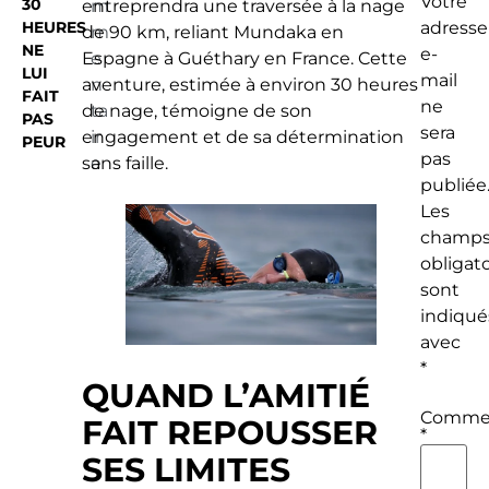
Votre
30
entreprendra une traversée à la nage
m
HEURES
adresse
de 90 km, reliant Mundaka en
m
NE
e-
Espagne à Guéthary en France. Cette
e
LUI
mail
aventure, estimée à environ 30 heures
n
FAIT
ne
de nage, témoigne de son
ta
PAS
sera
engagement et de sa détermination
ir
PEUR
pas
sans faille.
e
publiée
Les
champ
obligato
sont
indiqué
avec
*
QUAND L’AMITIÉ
Commen
FAIT REPOUSSER
*
SES LIMITES