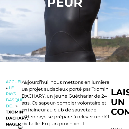
PEUR
ACCUEIL
Aujourd’hui, nous mettons en lumière
A
»
LE
un projet audacieux porté par Txomin
u
LAI
PAYS
DACHARY, un jeune Guéthariar de 24
c
UN
BASQUE
ans. Ce sapeur-pompier volontaire et
u
DE...
»
CO
entraîneur au club de sauvetage
n
TXOMIN
d’Hendaye se prépare à relever un défi
c
DACHARY,
de taille. En juin prochain, il
o
NAGER