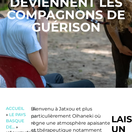
DEVIENNENT LES
COMPAGNONS DE
GUÉRISON
ACCUEIL
Bienvenu à Jatxou et plus
A
»
LE PAYS
particulièrement Oihaneki où
u
LAI
BASQUE
règne une atmosphère apaisante
c
UN
DE...
»
et thérapeutique notamment
u