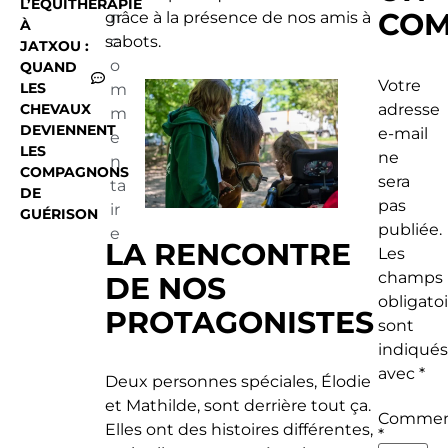
L’ÉQUITHÉRAPIE
COM
grâce à la présence de nos amis à
n
À
sabots.
c
JATXOU :
o
QUAND
Votre
LES
m
CHEVAUX
adresse
m
DEVIENNENT
e-mail
e
LES
ne
n
COMPAGNONS
sera
ta
DE
pas
ir
GUÉRISON
publiée.
e
LA RENCONTRE
Les
champs
DE NOS
obligato
PROTAGONISTES
sont
indiqués
avec
*
Deux personnes spéciales, Élodie
et Mathilde, sont derrière tout ça.
Commen
Elles ont des histoires différentes,
*