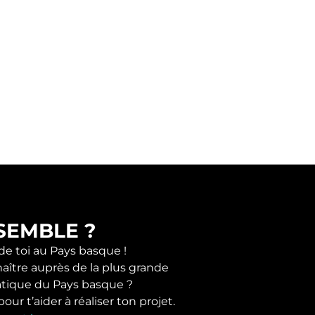
SEMBLE ?
 de toi au Pays basque !
naître auprès de la plus grande
tique du Pays basque ?
r t’aider à réaliser ton projet.