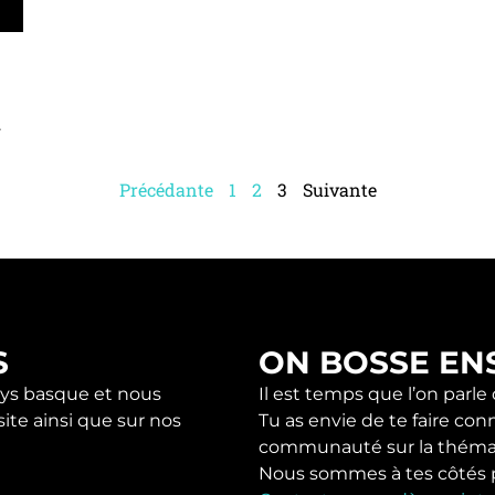
.
Précédante
1
2
3
Suivante
S
ON BOSSE EN
s basque et nous
Il est temps que l’on parle
ite ainsi que sur nos
Tu as envie de te faire con
communauté sur la théma
Nous sommes à tes côtés pou