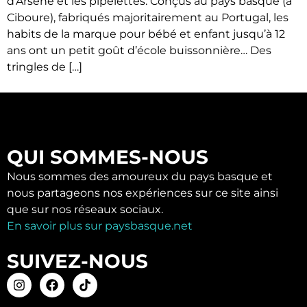
d’Arsène et les pipelettes. Conçus au pays basque (à
Ciboure), fabriqués majoritairement au Portugal, les
habits de la marque pour bébé et enfant jusqu’à 12
ans ont un petit goût d’école buissonnière… Des
tringles de […]
QUI SOMMES-NOUS
Nous sommes des amoureux du pays basque et
nous partageons nos expériences sur ce site ainsi
que sur nos réseaux sociaux.
En savoir plus sur paysbasque.net
SUIVEZ-NOUS