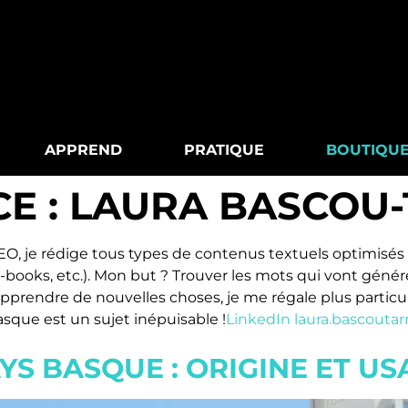
APPREND
PRATIQUE
BOUTIQU
E :
LAURA BASCOU
, je rédige tous types de contenus textuels optimisés p
 e-books, etc.). Mon but ? Trouver les mots qui vont géné
apprendre de nouvelles choses, je me régale plus particul
asque est un sujet inépuisable !
LinkedIn
laura.bascout
YS BASQUE : ORIGINE ET US