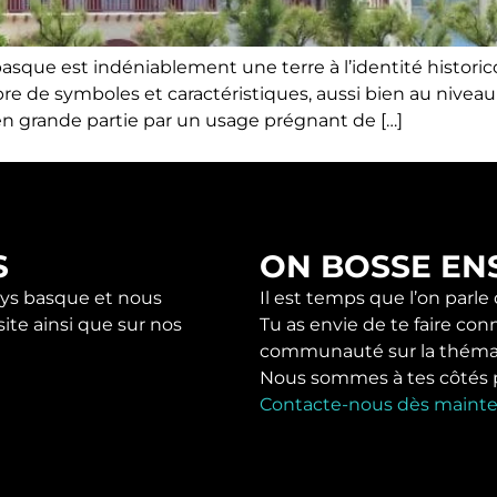
s basque est indéniablement une terre à l’identité histori
e de symboles et caractéristiques, aussi bien au niveau 
 en grande partie par un usage prégnant de […]
S
ON BOSSE EN
s basque et nous
Il est temps que l’on parle
ite ainsi que sur nos
Tu as envie de te faire con
communauté sur la théma
Nous sommes à tes côtés pou
Contacte-nous dès mainte