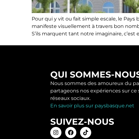
Pour qui y vit ou fait simple escale, le Pay
manifeste visuellement à travers bon nombr
S’ils marquent tant notre imaginaire, c’est
QUI SOMMES-NOU
Nous sommes des amoureux du pay
partageons nos expériences sur ce s
réseaux sociaux.
En savoir plus sur paysbasque.net
SUIVEZ-NOUS