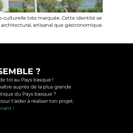
co-culturelle très marquée. Cette identité se
architectural, artisanal que gastronomique.
SEMBLE ?
 de toi au Pays basque !
naître auprès de la plus grande
tique du Pays basque ?
r t’aider à réaliser ton projet.
nant !