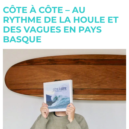
CÔTE À CÔTE – AU
RYTHME DE LA HOULE ET
DES VAGUES EN PAYS
BASQUE