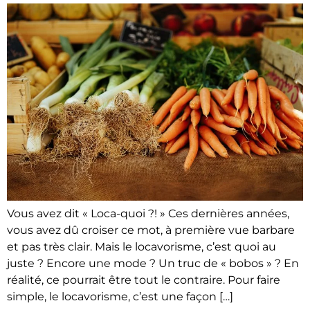
Vous avez dit « Loca-quoi ?! » Ces dernières années,
vous avez dû croiser ce mot, à première vue barbare
et pas très clair. Mais le locavorisme, c’est quoi au
juste ? Encore une mode ? Un truc de « bobos » ? En
réalité, ce pourrait être tout le contraire. Pour faire
simple, le locavorisme, c’est une façon […]